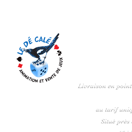
Votre 
Livraison en point
au tarif uni
Situé près
16 b