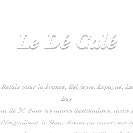
Le Dé
Calé
spécialiste
jeux de société en C
 Relais pour la France, Belgique, Espagne, 
Bas
que de 3€. Pour les autres destinations, devi
 d'Angoulême, le Show-Room est ouvert sur 
is route du pont de fonte 1633
0 VARS -
06
51 38