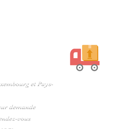
harente
Luxembourg et Pays-
s sur demande
rendez-vous
 05 79