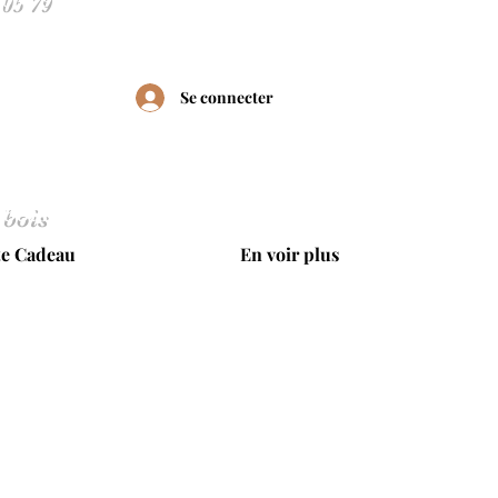
Se connecter
 bois
te Cadeau
En voir plus