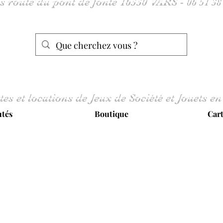
tes et locations de Jeux de Société et Jouets en
tés
Boutique
Car