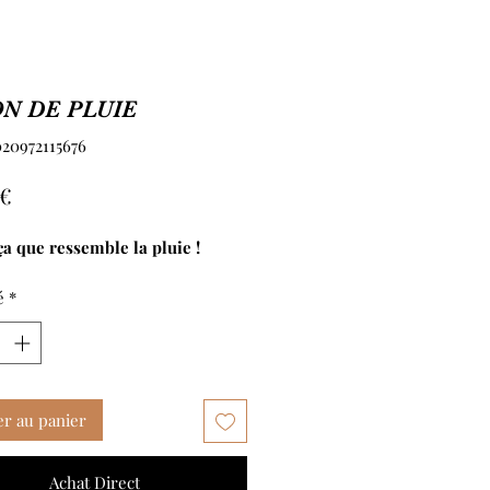
N DE PLUIE
020972115676
Prix
 €
 ça que ressemble la pluie !
é
*
er au panier
Achat Direct