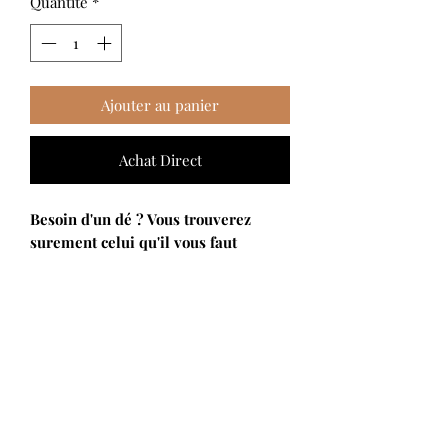
Quantité
*
Ajouter au panier
Achat Direct
Besoin d'un dé ? Vous trouverez
surement celui qu'il vous faut
DESCRIPTION
D4, D6, D8, D10, D12, D20 ou D100...
Ici chaque dé est vendu à l'unité dans
un coloris aléatoire.
Les dés 100 sont des dés à 10 faces
comptabilisant les dizaines de 10 en