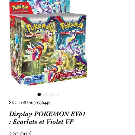
SKU : 0820650556449
Display POKEMON EV01
: Écarlate et Violet VF
Prix
220,00 €