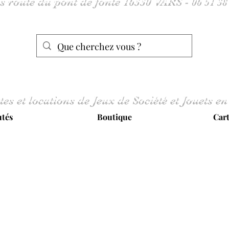
tes et locations de Jeux de Société et Jouets en
tés
Boutique
Car