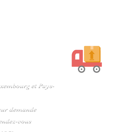
harente
Luxembourg et Pays-
s sur demande
rendez-vous
 05 79