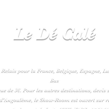
Le Dé
Calé
spécialiste
jeux de société en C
 Relais pour la France, Belgique, Espagne, 
Bas
que de 3€. Pour les autres destinations, devi
 d'Angoulême, le Show-Room est ouvert sur 
is route du pont de fonte 1633
0 VARS -
06
51 38