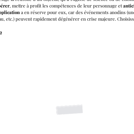
pérer
, mettre à profit les compétences de leur personnage et
antic
pplication
a en réserve pour eux, car des événements anodins (une 
au, etc.) peuvent rapidement dégénérer en crise majeure. Choisisse
o
S'abonner