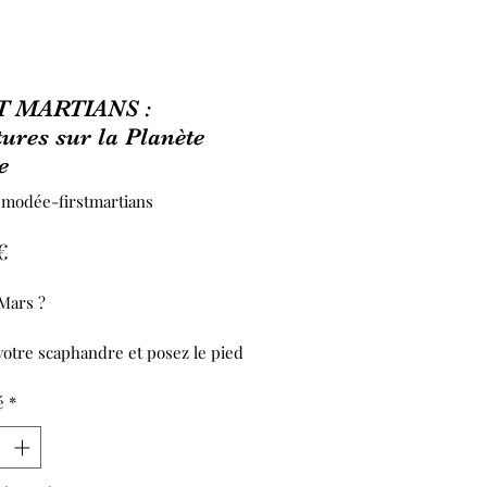
T MARTIANS :
ures sur la Planète
e
smodée-firstmartians
Prix
€
 Mars ?
 votre scaphandre et posez le pied
s la rouge, pour y vivre une
e palpitante, ponctuée de plus de
é
*
nements.