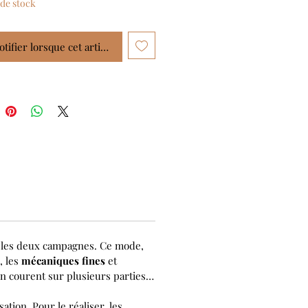
de stock
tifier lorsque cet article est disponible
nt les deux campagnes. Ce mode,
, les
mécaniques fines
et
on courent sur plusieurs parties…
sation. Pour le réaliser, les