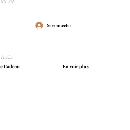
Se connecter
 bois
te Cadeau
En voir plus