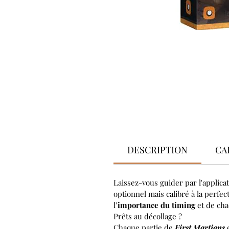
DESCRIPTION
CA
Laissez-vous guider par l'applic
optionnel mais calibré à la perfect
l’
importance du timing
et de cha
Prêts au décollage ?
Chaque partie de
First Martians
e