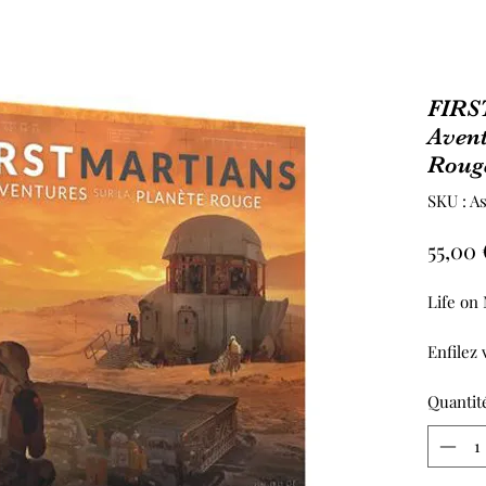
FIRS
Avent
Roug
SKU : A
55,00 
Life on
Enfilez
sur Mar
aventur
Quantit
500 évé