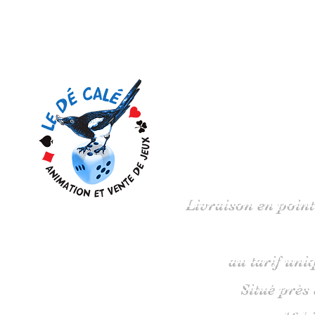
Votre 
Livraison en point
au tarif uni
Situé près
16 b