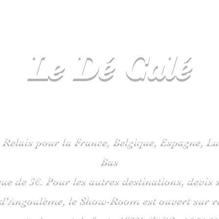
Le Dé
Calé
spécialiste
jeux de société en C
 Relais pour la France, Belgique, Espagne, 
Bas
que de 3€. Pour les autres destinations, devi
 d'Angoulême, le Show-Room est ouvert sur 
is route du pont de fonte 1633
0 VARS -
06
51 38