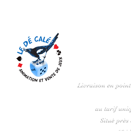
Votre 
Livraison en point
au tarif uni
Situé près
16 b