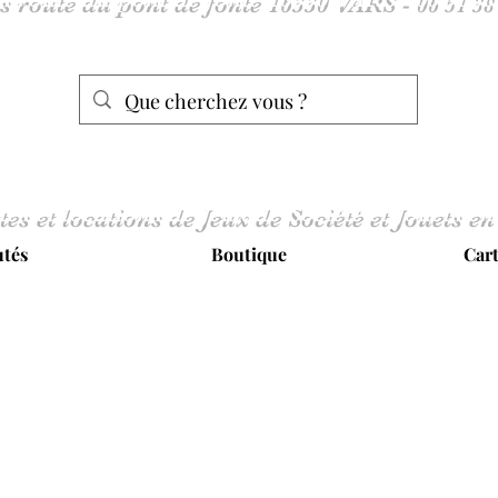
tes et locations de Jeux de Société et Jouets en
tés
Boutique
Car