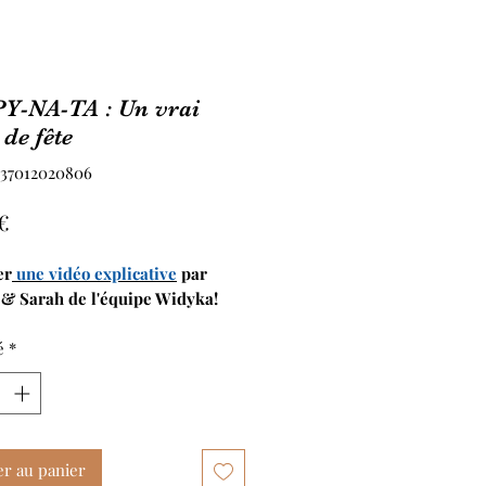
Y-NA-TA : Un vrai
 de fête
437012020806
Prix
€
er
une vidéo explicative
par
& Sarah de l'équipe Widyka!
é
*
er au panier