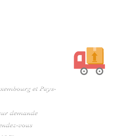
harente
Luxembourg et Pays-
s sur demande
rendez-vous
 05 79