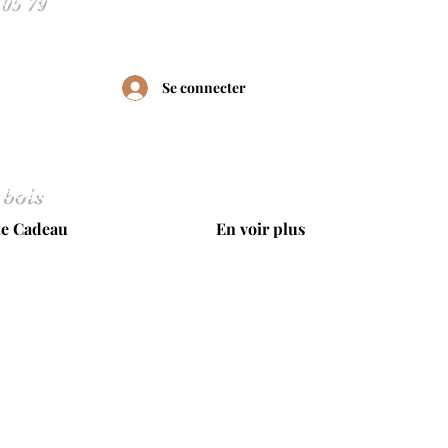
Se connecter
 bois
te Cadeau
En voir plus