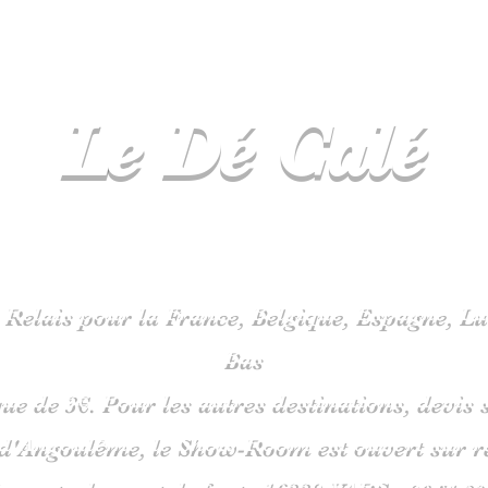
Le Dé
Calé
spécialiste
jeux de société en C
 Relais pour la France, Belgique, Espagne, 
Bas
que de 3€. Pour les autres destinations, devi
 d'Angoulême, le Show-Room est ouvert sur 
is route du pont de fonte 1633
0 VARS -
06
51 38