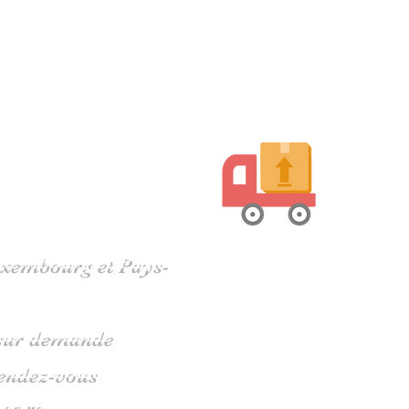
harente
Luxembourg et Pays-
s sur demande
rendez-vous
 05 79