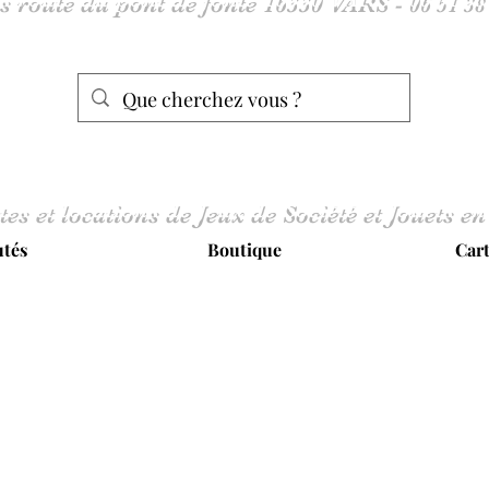
tes et locations de Jeux de Société et Jouets en
tés
Boutique
Car