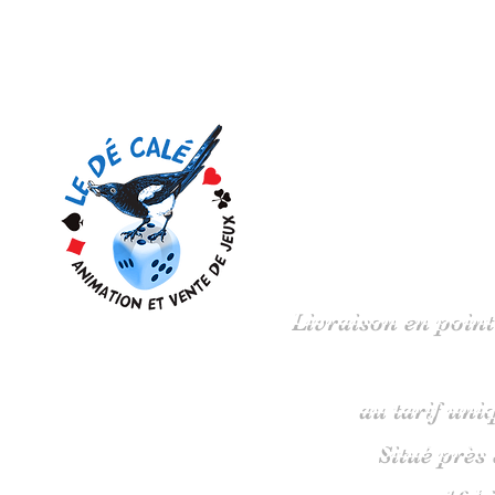
Votre 
Livraison en point
au tarif uni
Situé près
16 b