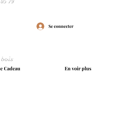
Se connecter
 bois
te Cadeau
En voir plus