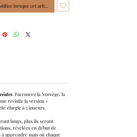
tifier lorsque cet article est disponible
réales
. Parcourez la Norvège, la
me revisite la version «
té élargie à 5 joueurs.
ront longs, plus ils seront
tions, révélées en début de
les à apprendre mais où chaque