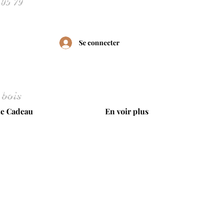
Se connecter
 bois
te Cadeau
En voir plus