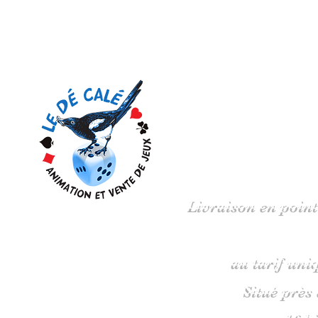
Votre 
Livraison en point
au tarif uni
Situé près
16 b