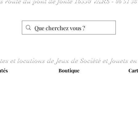
tes et locations de Jeux de Société et Jouets en
tés
Boutique
Car