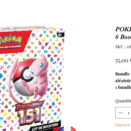
POKE
6 Bo
SKU : 0
55,00 
Bundle 
aléatoir
1 bundl
ne resp
verra r
Quantit
de 3% s
Rupture 