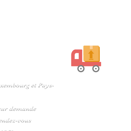
harente
Luxembourg et Pays-
s sur demande
rendez-vous
 05 79