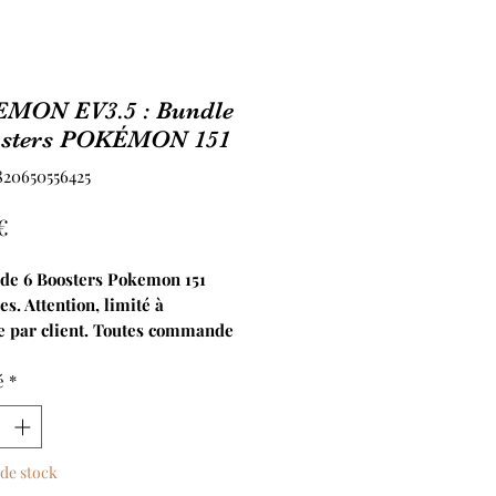
MON EV3.5 : Bundle
osters POKÉMON 151
820650556425
Prix
€
de 6 Boosters Pokemon 151
es. Attention, limité à
e par client. Toutes commande
ectant pas cette condition se
éduire à 1 bundle et une retenue
é
*
ur le trop perçu sera appliquée.
de stock