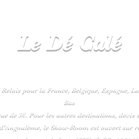
Le Dé
Calé
spécialiste
jeux de société en C
 Relais pour la France, Belgique, Espagne, 
Bas
que de 3€. Pour les autres destinations, devi
 d'Angoulême, le Show-Room est ouvert sur 
is route du pont de fonte 1633
0 VARS -
06
51 38