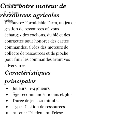
Créez votre moteur de
Nouveautés
On y joue
ressources agricoles
Actus
Découvrez Formidable Farm, un jeu de 
gestion de ressources où vous 
échangez des cochons, du blé et des 
courgettes pour honorer des cartes 
commandes. Créez des moteurs de 
collecte de ressources et de pioche 
pour finir les commandes avant vos 
adversaires.
Caractéristiques 
principales
Joueurs : 1-4 joueurs
Âge recommandé : 10 ans et plus
Durée de jeu : 40 minutes
Type : Gestion de ressources
Auteur : Friedemann Friese