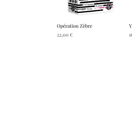
Aperçu rapide
Opération Zèbre
Y
Prix
P
22,00 €
1