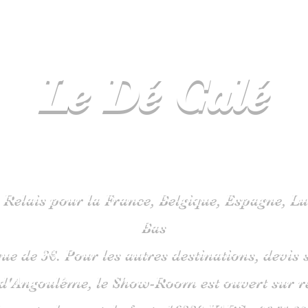
Le Dé
Calé
spécialiste
jeux de société en C
 Relais pour la France, Belgique, Espagne, 
Bas
que de 3€. Pour les autres destinations, devi
 d'Angoulême, le Show-Room est ouvert sur 
is route du pont de fonte 1633
0 VARS -
06
51 38