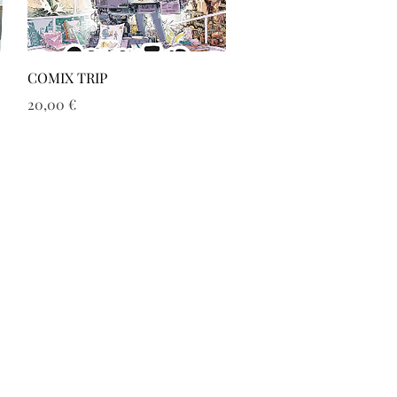
Aperçu rapide
COMIX TRIP
Prix
20,00 €