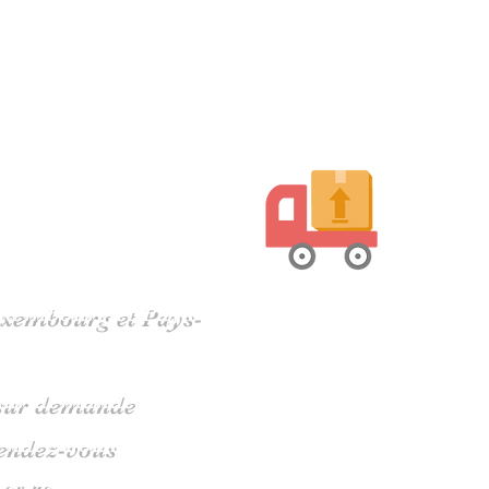
harente
Luxembourg et Pays-
s sur demande
rendez-vous
 05 79