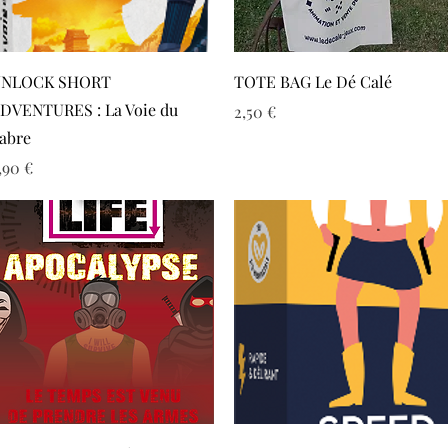
Aperçu rapide
Aperçu rapide
NLOCK SHORT
TOTE BAG Le Dé Calé
DVENTURES : La Voie du
Prix
2,50 €
abre
rix
,90 €