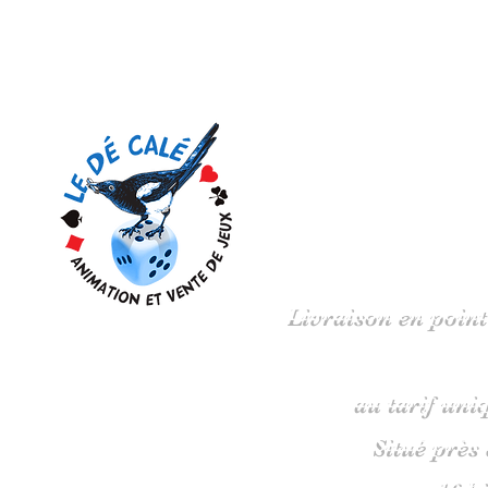
Votre 
Livraison en point
au tarif uni
Situé près
16 b