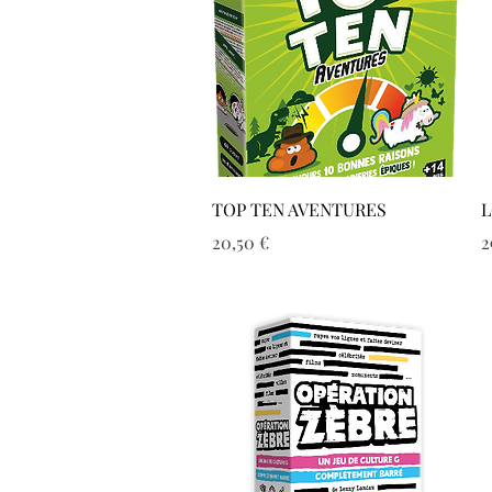
Aperçu rapide
TOP TEN AVENTURES
L
Prix
P
20,50 €
2