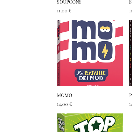
Aperçu rapide
SOUPCONS
S
Prix
P
11,00 €
1
Aperçu rapide
MOMO
P
Prix
P
14,00 €
1