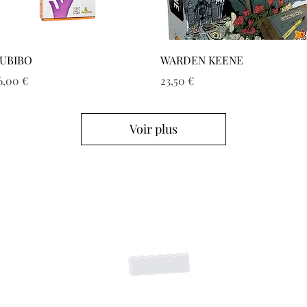
Aperçu rapide
Aperçu rapide
UBIBO
WARDEN KEENE
rix
Prix
6,00 €
23,50 €
Voir plus
S'abonner