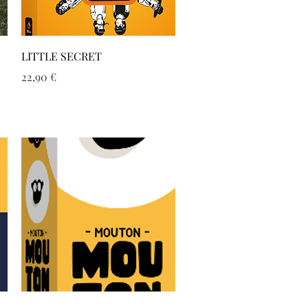
Aperçu rapide
LITTLE SECRET
Prix
22,90 €