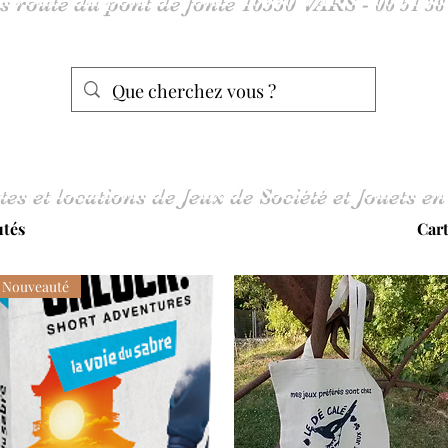
tes et locations de Jeux de Société et Jouets en
tés
Boutique
Car
Nouveauté