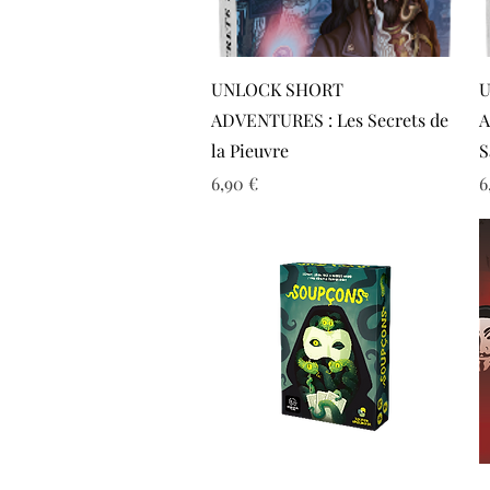
Aperçu rapide
UNLOCK SHORT
U
ADVENTURES : Les Secrets de
A
la Pieuvre
S
Prix
P
6,90 €
6