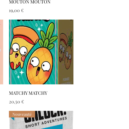
Aperçu rapide
MOUTON MOUTON
Prix
19,00 €
Aperçu rapide
MATCHY MATCHY
Prix
20,50 €
Nouveauté