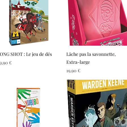
Aperçu rapide
Aperçu rapide
ONG SHOT : Le jeu de dés
Lâche pas la savonnette,
Extra-large
rix
9,90 €
Prix
19,90 €