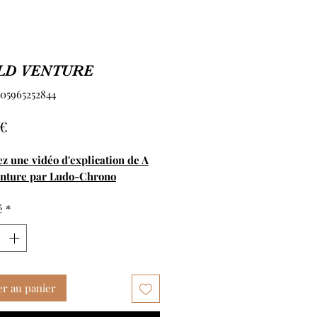
LD VENTURE
905965252844
Prix
 €
z une vidéo d'explication de A
enture par Ludo-Chrono
é
*
er au panier