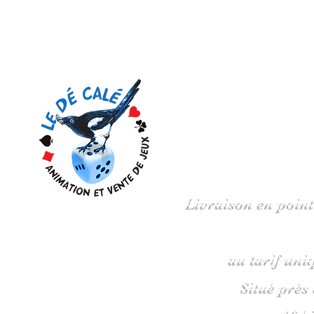
Votre 
Livraison en point
au tarif uni
Situé près
16 b