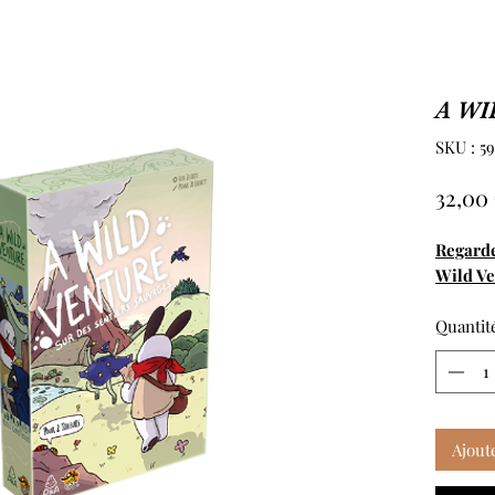
A WI
SKU : 5
32,00
Regarde
Wild V
Quantit
Ajout