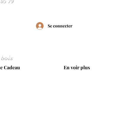
Se connecter
 bois
te Cadeau
En voir plus