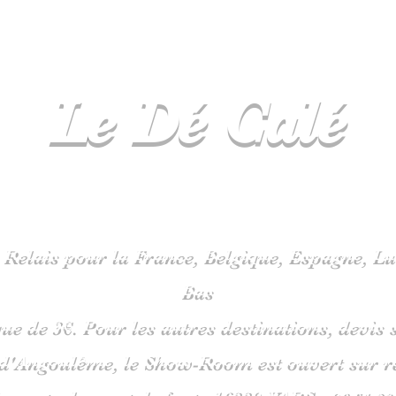
Le Dé
Calé
spécialiste
jeux de société en C
 Relais pour la France, Belgique, Espagne, 
Bas
que de 3€. Pour les autres destinations, devi
 d'Angoulême, le Show-Room est ouvert sur 
is route du pont de fonte 1633
0 VARS -
06
51 38