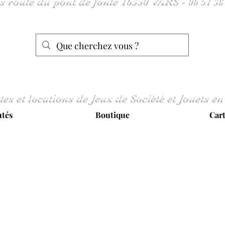
tes et locations de Jeux de Société et Jouets en
tés
Boutique
Car