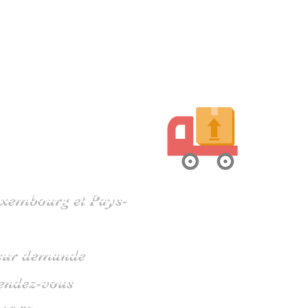
harente
Luxembourg et Pays-
s sur demande
rendez-vous
 05 79