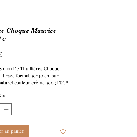
che Choque Maurice
 c
Prix
€
 Simon De Thuillières Choque
, tirage format 30×40 cm sur
naturel couleur crème 300g FSC®
é
*
er au panier