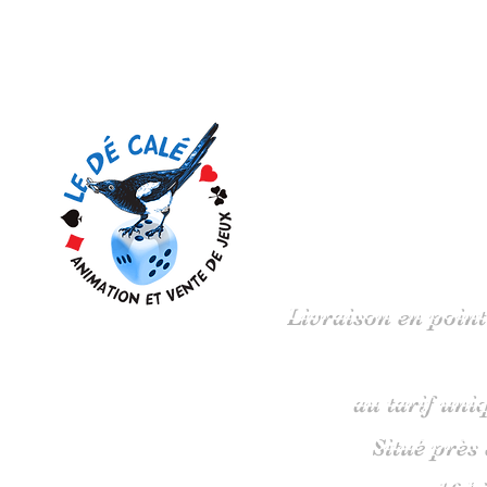
Votre 
Livraison en point
au tarif uni
Situé près
16 b