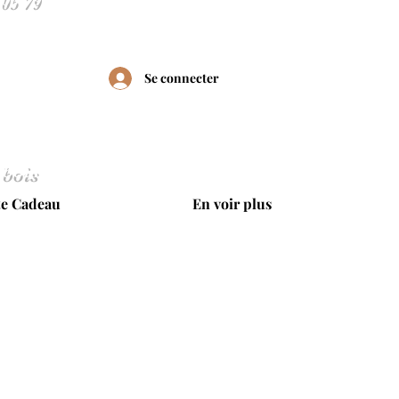
Se connecter
 bois
te Cadeau
En voir plus