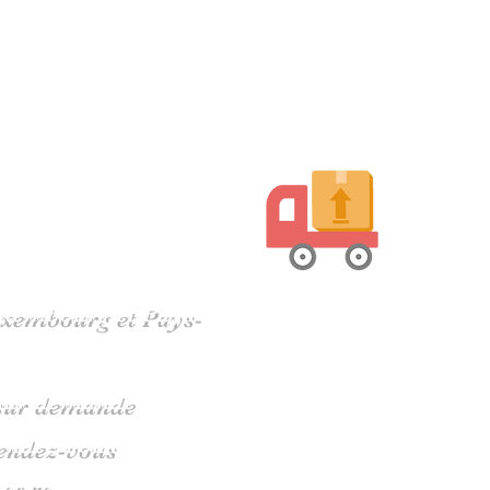
harente
Luxembourg et Pays-
s sur demande
rendez-vous
 05 79