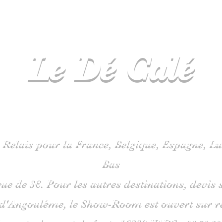
Le Dé
Calé
spécialiste
jeux de société en C
 Relais pour la France, Belgique, Espagne, 
Bas
que de 3€. Pour les autres destinations, devi
 d'Angoulême, le Show-Room est ouvert sur 
is route du pont de fonte 1633
0 VARS -
06
51 38