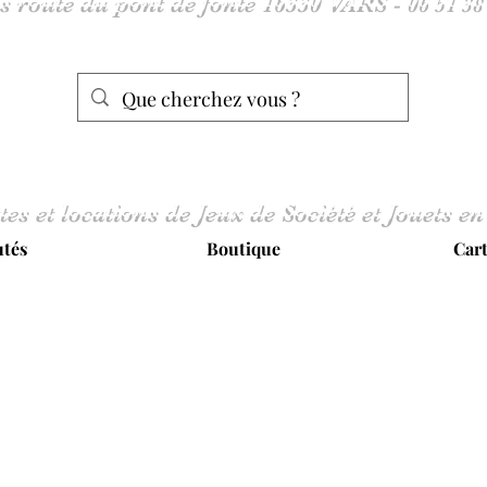
tes et locations de Jeux de Société et Jouets en
tés
Boutique
Car