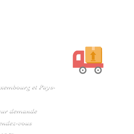
harente
Luxembourg et Pays-
s sur demande
rendez-vous
 05 79