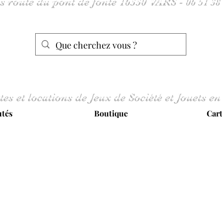
tes et locations de Jeux de Société et Jouets en
tés
Boutique
Car