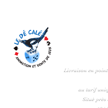
Votre 
Livraison en point
au tarif uni
Situé près
16 b