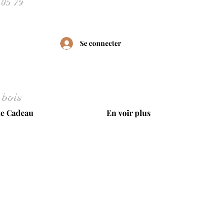
Se connecter
 bois
te Cadeau
En voir plus