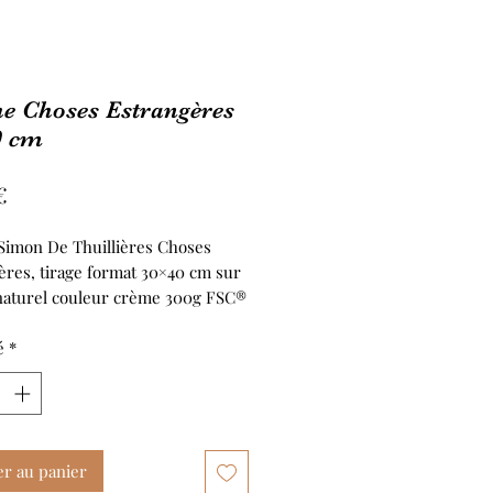
he Choses Estrangères
0 cm
Prix
€
 Simon De Thuillières Choses
ères, tirage format 30×40 cm sur
naturel couleur crème 300g FSC®
é
*
er au panier