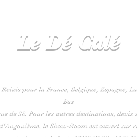
Le Dé
Calé
spécialiste
jeux de société en C
 Relais pour la France, Belgique, Espagne, 
Bas
que de 3€. Pour les autres destinations, devi
 d'Angoulême, le Show-Room est ouvert sur 
is route du pont de fonte 1633
0 VARS -
06
51 38