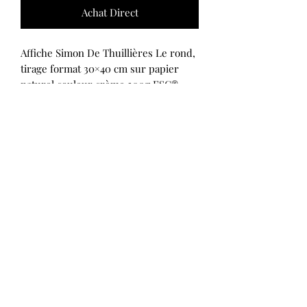
Achat Direct
Affiche Simon De Thuillières Le rond,
tirage format 30×40 cm sur papier
naturel couleur crème 300g FSC®
S'abonner
OK