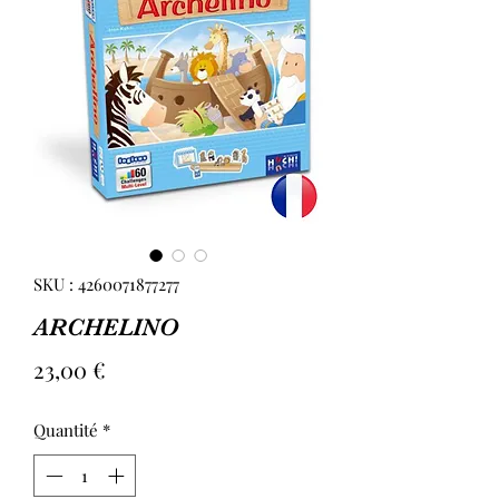
SKU : 4260071877277
ARCHELINO
Prix
23,00 €
Quantité
*