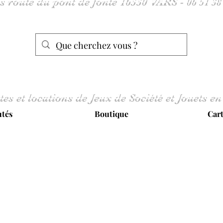
tes et locations de Jeux de Société et Jouets en
tés
Boutique
Car