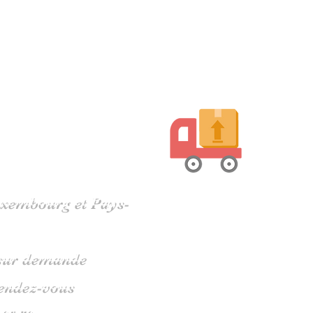
harente
Luxembourg et Pays-
s sur demande
rendez-vous
 05 79