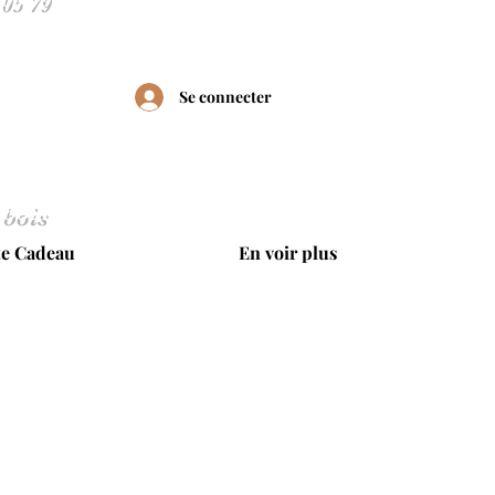
Se connecter
 bois
te Cadeau
En voir plus