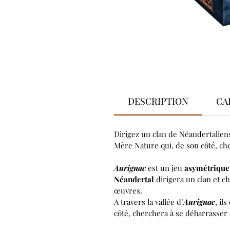
DESCRIPTION
CA
Dirigez un clan de Néandertaliens
Mère Nature qui, de son côté, ch
Aurignac
est un jeu
asymétrique 
Néandertal
dirigera un clan et c
œuvres.
A travers la vallée d’
Aurignac
, il
côté, cherchera à se débarrasser