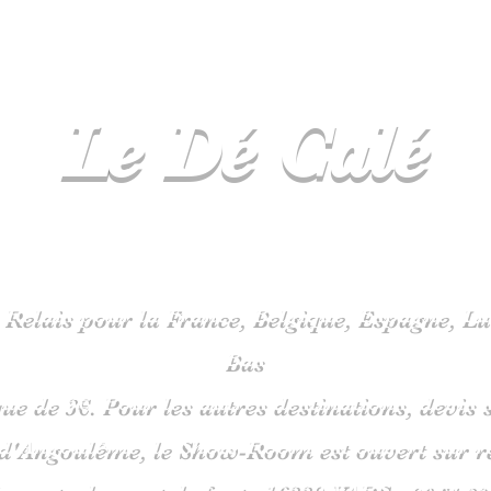
Le Dé
Calé
spécialiste
jeux de société en C
 Relais pour la France, Belgique, Espagne, 
Bas
que de 3€. Pour les autres destinations, devi
 d'Angoulême, le Show-Room est ouvert sur 
is route du pont de fonte 1633
0 VARS -
06
51 38