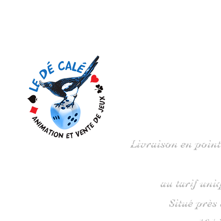
Votre 
Livraison en point
au tarif uni
Situé près
16 b