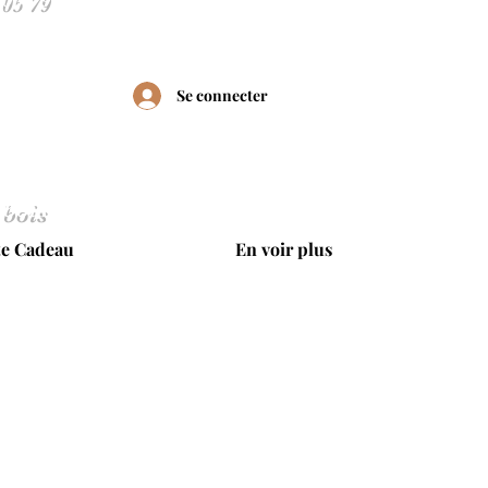
Se connecter
 bois
te Cadeau
En voir plus