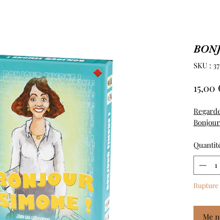
BONJ
SKU : 3
15,00 
Regarde
Bonjour
Quantit
Rupture 
Me no