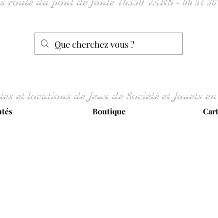
tes et locations de Jeux de Société et Jouets en
tés
Boutique
Car