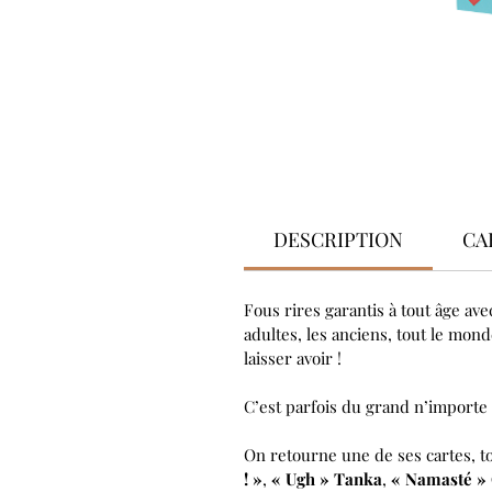
DESCRIPTION
CA
Fous rires garantis à tout âge av
adultes, les anciens, tout le mon
laisser avoir !
C’est parfois du grand n’importe q
On retourne une de ses cartes, t
! »
,
« Ugh » Tanka
,
« Namasté »