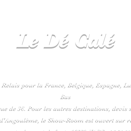
Le Dé
Calé
spécialiste
jeux de société en C
 Relais pour la France, Belgique, Espagne, 
Bas
que de 3€. Pour les autres destinations, devi
 d'Angoulême, le Show-Room est ouvert sur 
is route du pont de fonte 1633
0 VARS -
06
51 38