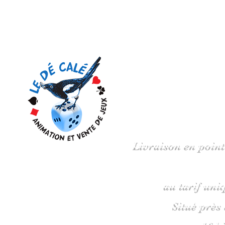
Votre 
Livraison en point
au tarif uni
Situé près
16 b