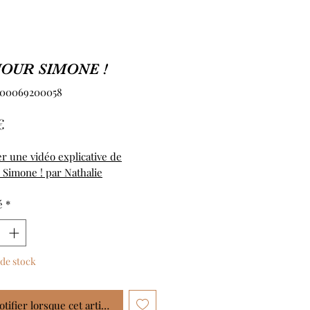
OUR SIMONE !
700069200058
Prix
€
r une vidéo explicative de
 Simone ! par Nathalie
é
*
de stock
tifier lorsque cet article est disponible