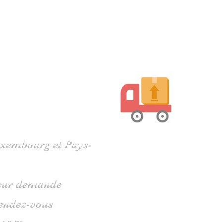
harente
Luxembourg et Pays-
s sur demande
rendez-vous
 05 79