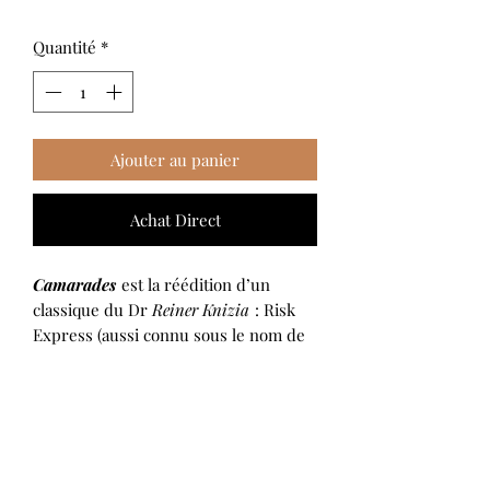
Quantité
*
Ajouter au panier
Achat Direct
Camarades
est la réédition d’un
classique du Dr
Reiner Knizia
: Risk
Express (aussi connu sous le nom de
Age of War).
DESCRIPTION
Camarades
se joue tour après tour
CARACTERISTIQUES
jusqu’à ce que tous les personnages