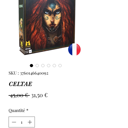
SKU : 3760146640092
CELTAE
Prix
Prix
 45,00 € 
31,50 €
original
promotionnel
Quantité
*