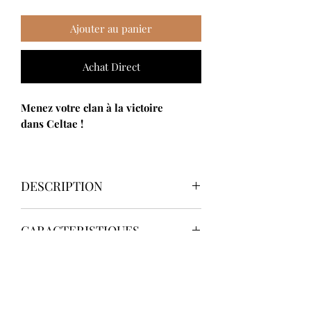
Ajouter au panier
Achat Direct
Menez votre clan à la victoire
dans Celtae !
DESCRIPTION
Dans
Celtae
, 1 à 4 joueurs incarnent
CARACTERISTIQUES
des chefs de clans celtes. Les forces
romaines sont à vos portes, et votre
Auteur(s) :
Orlando Sá
tâche sera de les repousser, tout en
CONTENU
Illustrateur(s) :
Mihajlo Dimitrievski
vous assurant que votre clan soit le
Editeur :
Matagot
plus évolué à la fin de la partie.
1 Plateau de jeu
Nombre de joueurs :
1 à 4