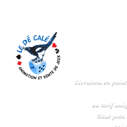
Votre 
Livraison en point
au tarif uni
Situé près
16 b