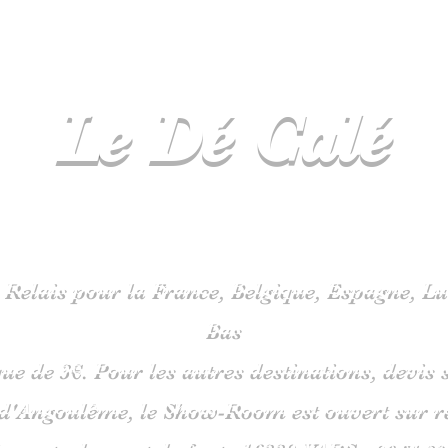
Le Dé
Calé
spécialiste
jeux de société en C
 Relais pour la France, Belgique, Espagne, 
Bas
que de 3€. Pour les autres destinations, devi
 d'Angoulême, le Show-Room est ouvert sur 
is route du pont de fonte 1633
0 VARS -
06
51 38