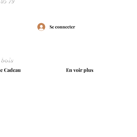
Se connecter
 bois
te Cadeau
En voir plus