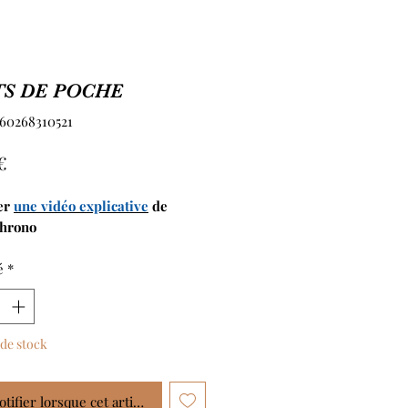
S DE POCHE
760268310521
Prix
€
er
une
vidéo explicative
de
hrono
é
*
de stock
tifier lorsque cet article est disponible