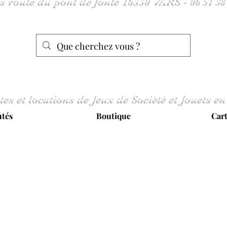
tes et locations de Jeux de Société et Jouets en
tés
Boutique
Car