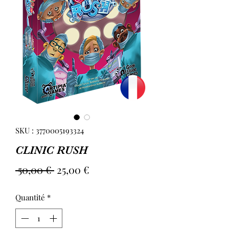
SKU : 3770005193324
CLINIC RUSH
Prix
Prix
 50,00 € 
25,00 €
original
promotionnel
Quantité
*