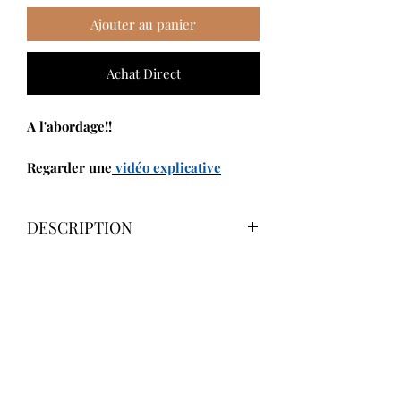
Ajouter au panier
Achat Direct
A l'abordage!!
Regarder une
vidéo explicative
Ludo-Chrono
DESCRIPTION
Captain Silver
vous lance un vrai défi
CARACTERISTIQUES
de pirates! Tous les joueurs jouent en
même temps et doivent fouiller leurs
Auteurs :
Wolfgang Dirscherl et
sacs à la recherche des bons objets.
Manfred Reindl
Dès qu'un joueur trouve l'objet qu'il
Editeur :
Queen Game
lui faut, il le sort rapidement de son
Nombre de joueurs :
2 à 4
sac et le pose sur le plateau. Pour