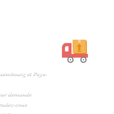
harente
Luxembourg et Pays-
s sur demande
rendez-vous
 05 79