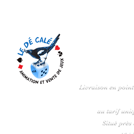
Votre 
Livraison en point
au tarif uni
Situé près
16 b