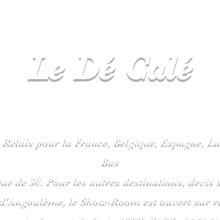
Le Dé
Calé
spécialiste
jeux de société en C
 Relais pour la France, Belgique, Espagne, 
Bas
que de 3€. Pour les autres destinations, devi
 d'Angoulême, le Show-Room est ouvert sur 
is route du pont de fonte 1633
0 VARS -
06
51 38