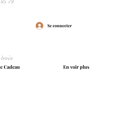
Se connecter
 bois
te Cadeau
En voir plus