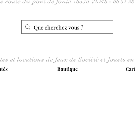
tes et locations de Jeux de Société et Jouets en
tés
Boutique
Car