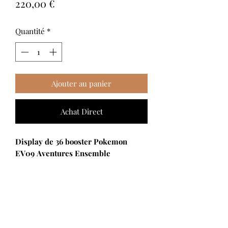
Prix
220,00 €
Quantité
*
Ajouter au panier
Achat Direct
Display de 36 booster Pokemon
EV09 Aventures Ensemble
DESCRIPTION
En leur accordant une confiance totale
CONTENU
et un soutien sans faille, les