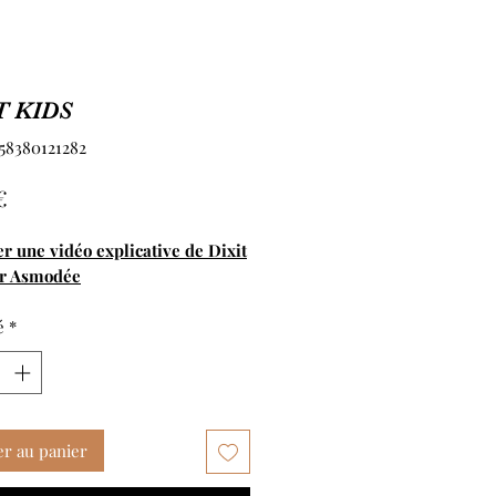
T KIDS
558380121282
Prix
€
r une vidéo explicative de Dixit
ar Asmodée
é
*
er au panier