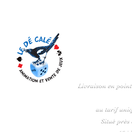
Votre 
Livraison en point
au tarif uni
Situé près
16 b