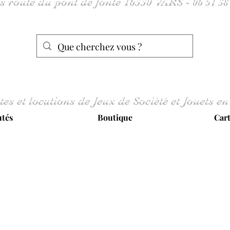
tes et locations de Jeux de Société et Jouets en
tés
Boutique
Car