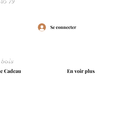
Se connecter
 bois
te Cadeau
En voir plus