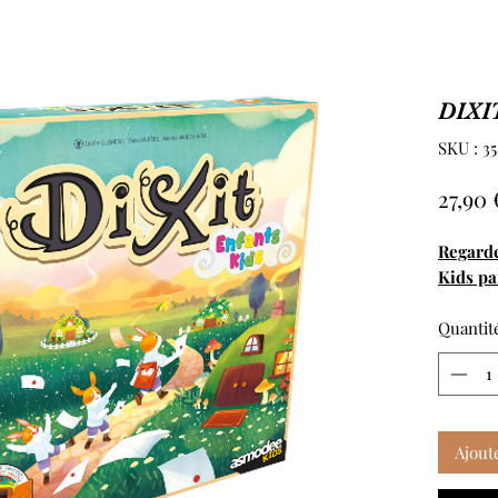
DIXI
SKU : 3
27,90 
Regarde
Kids p
Quantit
Ajout