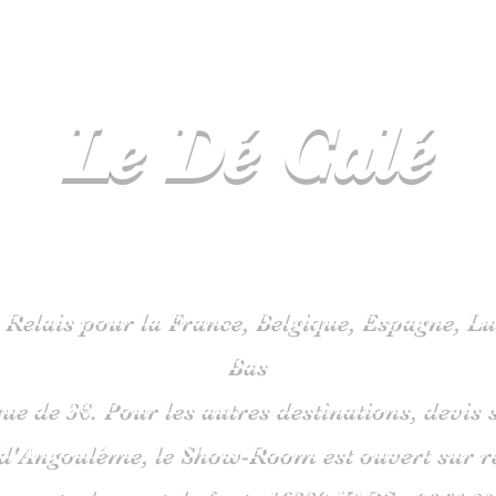
Le Dé
Calé
spécialiste
jeux de société en C
 Relais pour la France, Belgique, Espagne, 
Bas
que de 3€. Pour les autres destinations, devi
 d'Angoulême, le Show-Room est ouvert sur 
is route du pont de fonte 1633
0 VARS -
06
51 38