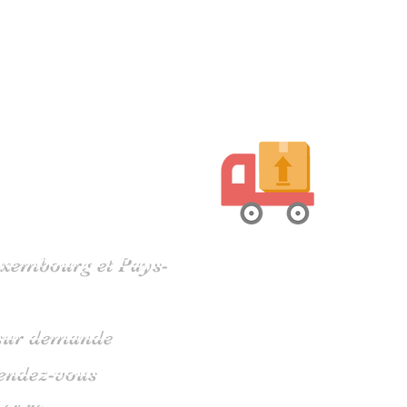
harente
Luxembourg et Pays-
s sur demande
rendez-vous
 05 79