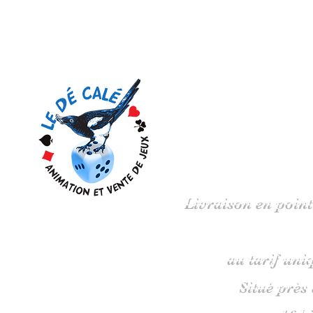
Votre 
Livraison en point
au tarif uni
Situé près
16 b