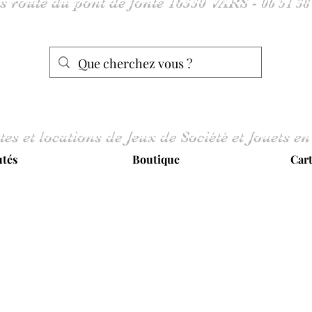
tes et locations de Jeux de Société et Jouets en
tés
Boutique
Car