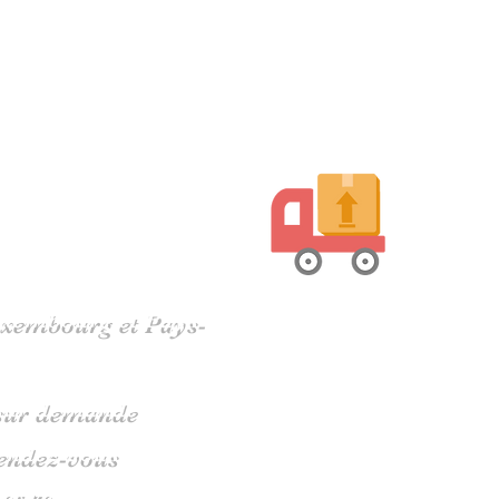
harente
Luxembourg et Pays-
s sur demande
rendez-vous
 05 79