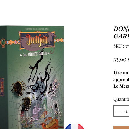
DONJ
GAR
SKU : 37
33,90 
Lire un
apprent
Le Mee
Quantit