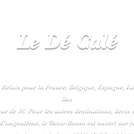
Le Dé
Calé
spécialiste
jeux de société en C
 Relais pour la France, Belgique, Espagne, 
Bas
que de 3€. Pour les autres destinations, devi
 d'Angoulême, le Show-Room est ouvert sur 
is route du pont de fonte 1633
0 VARS -
06
51 38