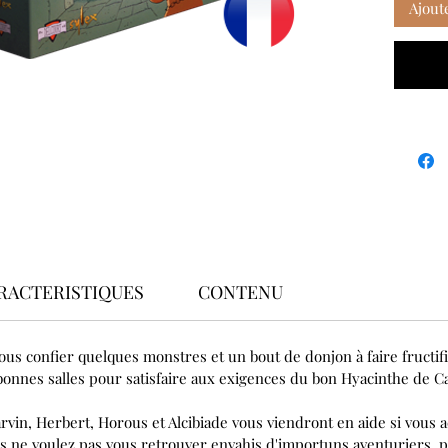
Ajout
RACTERISTIQUES
CONTENU
us confier quelques monstres et un bout de donjon à faire fructif
 bonnes salles pour satisfaire aux exigences du bon Hyacinthe de Ca
rvin, Herbert, Horous et Alcibiade vous viendront en aide si vous 
ous ne voulez pas vous retrouver envahis d'importuns aventuriers