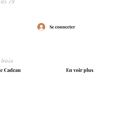
Se connecter
 bois
te Cadeau
En voir plus