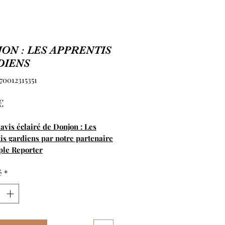
ON : LES APPRENTIS
DIENS
70012315351
Prix
€
 avis éclairé de Donjon : Les
is gardiens par notre partenaire
ple Reporter
é
*