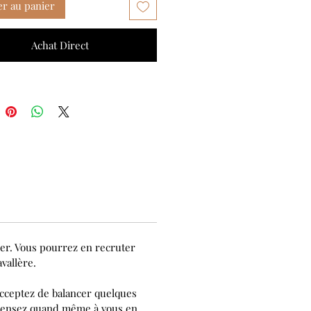
er au panier
Achat Direct
ier. Vous pourrez en recruter
vallère.
acceptez de balancer quelques
, pensez quand même à vous en