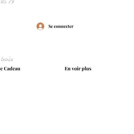
Se connecter
 bois
te Cadeau
En voir plus