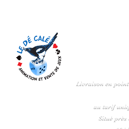
Votre 
Livraison en point
au tarif uni
Situé près
16 b