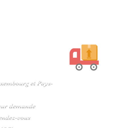
harente
Luxembourg et Pays-
s sur demande
rendez-vous
 05 79