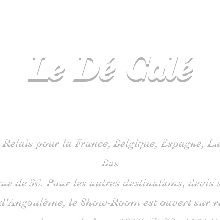
Le Dé
Calé
spécialiste
jeux de société en C
 Relais pour la France, Belgique, Espagne, 
Bas
que de 3€. Pour les autres destinations, devi
 d'Angoulême, le Show-Room est ouvert sur 
is route du pont de fonte 1633
0 VARS -
06
51 38