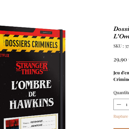
Dossi
L'Om
SKU : 3
29,90
Jeu d'e
Crimine
Quantit
Rupture 