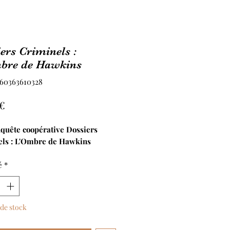
ers Criminels :
bre de Hawkins
760363610328
Prix
 €
nquête coopérative Dossiers
ls : L'Ombre de Hawkins
é
*
de stock