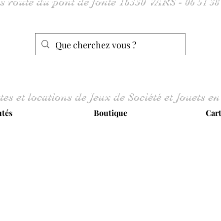
tes et locations de Jeux de Société et Jouets en
tés
Boutique
Car