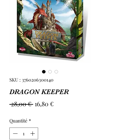
SKU : 3760206300140
DRAGON KEEPER
Prix
Prix
 28,00 € 
16,80 €
original
promotionnel
Quantité
*