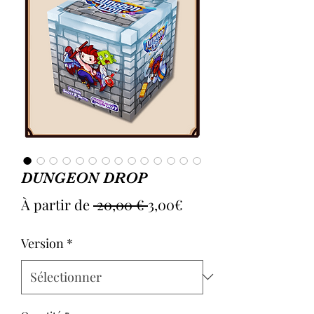
DUNGEON DROP
Prix
Prix
À partir de
 20,00 € 
3,00€
original
promotionnel
Version
*