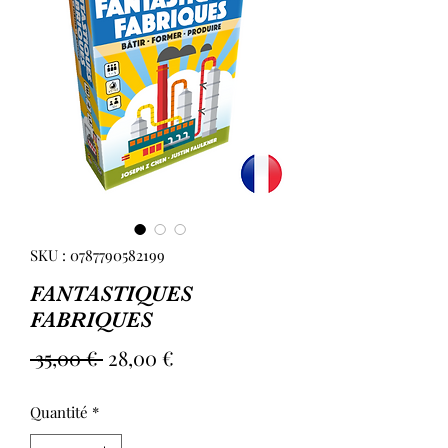
SKU : 0787790582199
FANTASTIQUES
FABRIQUES
Prix
Prix
 35,00 € 
28,00 €
original
promotionnel
Quantité
*