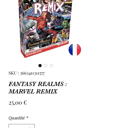
SKU : 3663411311577
FANTASY REALMS :
MARVEL REMIX
Prix
25,00 €
Quantité
*