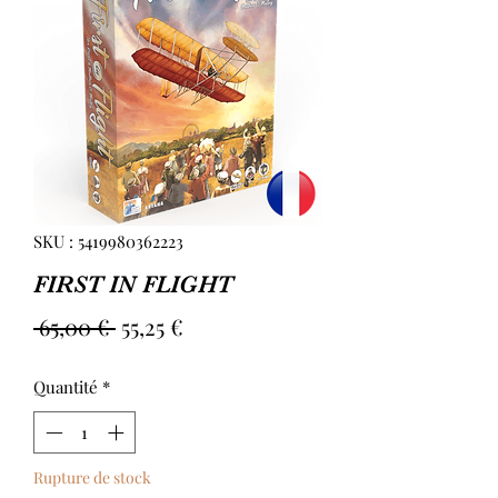
SKU : 5419980362223
FIRST IN FLIGHT
Prix
Prix
 65,00 € 
55,25 €
original
promotionnel
Quantité
*
Rupture de stock