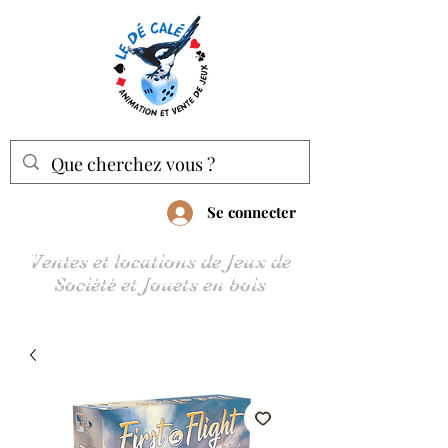
Se connecter
Ventes et locations de Jeux de
Société et Jouets en bois