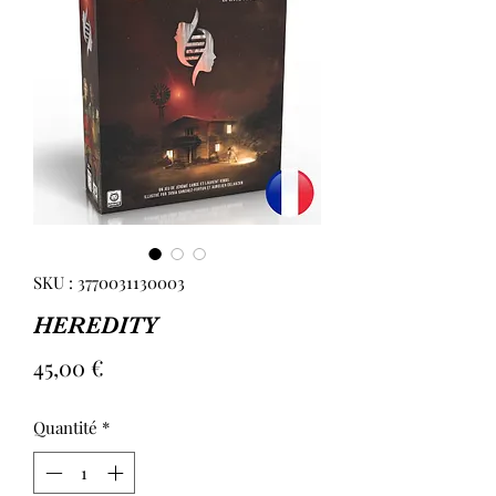
SKU : 3770031130003
HEREDITY
Prix
45,00 €
Quantité
*