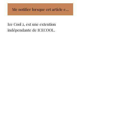
Me notifier lorsque cet article est disponible
Ice Cool 2, est une extention
indépendante de ICECOOL.
De nouvelles cartes poissons avec de
nouveaux bonus, de nouveaux
challenges et la possibilité de
combiner les deux boites pour encore
plus de FUN!
Ainsi faisant, jouez jusqu' à 8 joueurs
avec de nouveaux modes de jeu, et de
multiples combinaisons de terrains.
S'abonner
OK