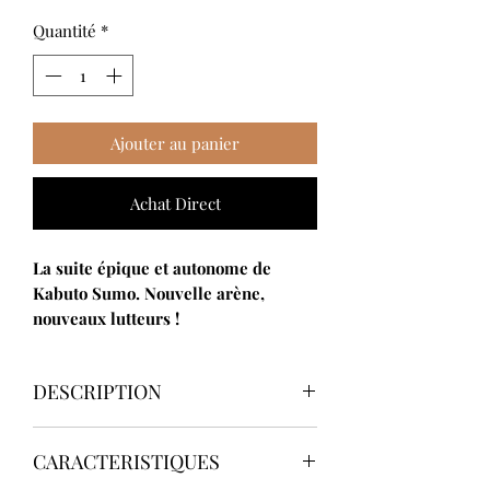
Quantité
*
Ajouter au panier
Achat Direct
La suite épique et autonome de
Kabuto Sumo. Nouvelle arène,
nouveaux lutteurs !
DESCRIPTION
Le printemps au Japon signifie le
CARACTERISTIQUES
retour des scarabées rhinocéros
«Kabutomushi»
, et de leurs