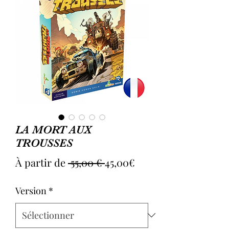
LA MORT AUX
TROUSSES
Prix
Prix
À partir de
 55,00 € 
45,00€
original
promotionnel
Version
*