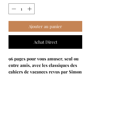
Ajouter au panier
Achat Direct
96 pages pour vous amuser, seul ou
entre amis, avec les classiques des
cahiers de vacances revus par Simon
de Thuillières.
DESCRIPTION
Viendrez vous à bout de nos Mots
Croisades ? Saurez-vous résoudre
nos grilles de Sud Occulte (sudoku en
chiffres romain ou en alphabet secret