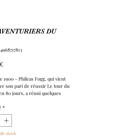
AVENTURIERS DU
24968717813
Prix
 €
e 1900 - Phileas Fogg, qui vient
er son pari de réussir Le tour du
n 80 jours, a réuni quelques
tour d'une bonne bouteille de
dans un club Londonien cosy. Cet
é
*
e d'aventuriers en goguette, de
 désabusés et autres aristocrates
rs devisent avec passion de leurs
de stock
ssés. Au cours de la soirée, les