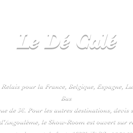
Le Dé
Calé
spécialiste
jeux de société en C
 Relais pour la France, Belgique, Espagne, 
Bas
que de 3€. Pour les autres destinations, devi
 d'Angoulême, le Show-Room est ouvert sur 
is route du pont de fonte 1633
0 VARS -
06
51 38