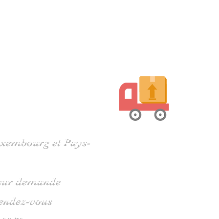
harente
Luxembourg et Pays-
s sur demande
rendez-vous
 05 79