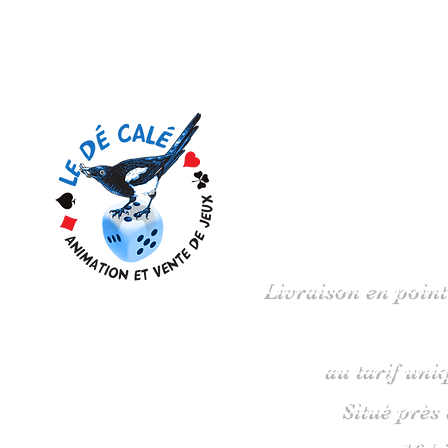
Votre 
Livraison en point
au tarif uni
Situé près
16 b