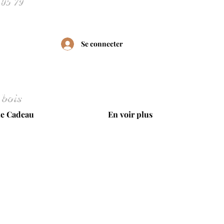
Se connecter
 bois
te Cadeau
En voir plus