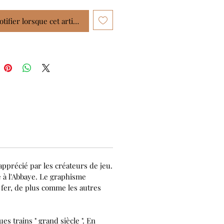
s'échauffent et soudain Phileas
 une nouvelle équipée de
tifier lorsque cet article est disponible
ible ! L'enjeu ? 1 million de
! Le défi ? Traverser le plus de
méricaines en moins de 7 jours !
apprécié par les créateurs de jeu.
e à l'Abbaye. Le graphisme
 fer, de plus comme les autres
s trains " grand siècle ". En