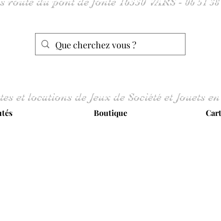
tes et locations de Jeux de Société et Jouets en
tés
Boutique
Car