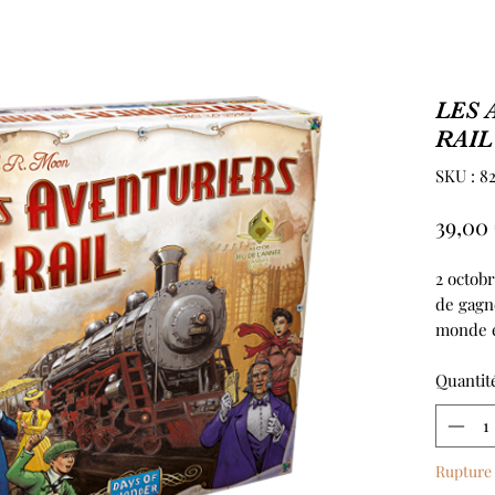
LES 
RAIL
SKU : 8
39,00
2 octobr
de gagn
monde e
amis au
cherry 
Quantit
équipag
rentiers
voyageu
Rupture 
défis pa