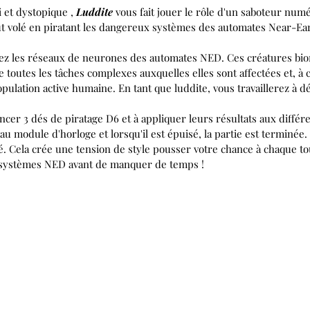
i et dystopique
,
Luddite
vous fait jouer le rôle d'un saboteur num
out volé en piratant les dangereux systèmes des automates Near-E
rez les réseaux de neurones des automates NED. Ces créatures bio
 toutes les tâches complexes auxquelles elles sont affectées et, à 
pulation active humaine. En tant que luddite, vous travaillerez à d
ancer 3 dés de piratage D6 et à appliquer leurs résultats aux diff
u module d'horloge et lorsqu'il est épuisé, la partie est terminée. S
oué. Cela crée une tension de style pousser votre chance à chaque
s systèmes NED avant de manquer de temps !