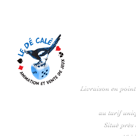
Votre 
Livraison en point
au tarif uni
Situé près
16 b