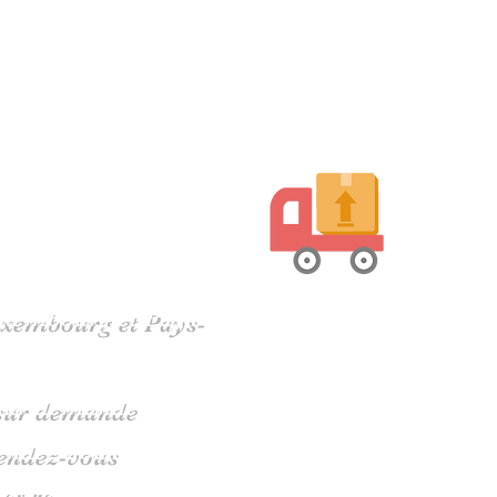
harente
Luxembourg et Pays-
s sur demande
rendez-vous
 05 79