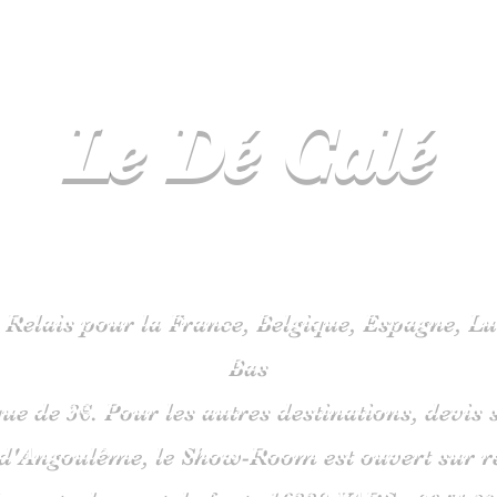
Le Dé
Calé
spécialiste
jeux de société en C
 Relais pour la France, Belgique, Espagne, 
Bas
que de 3€. Pour les autres destinations, devi
 d'Angoulême, le Show-Room est ouvert sur 
is route du pont de fonte 1633
0 VARS -
06
51 38