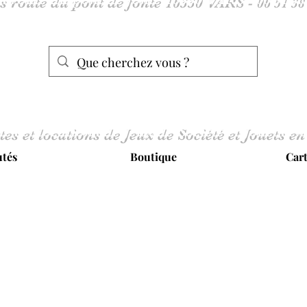
tes et locations de Jeux de Société et Jouets en
tés
Boutique
Car