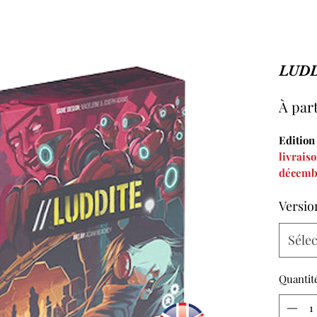
LUD
À par
Edition
livrais
décemb
Lire
les
Versio
Kicksta
Séle
Quantit