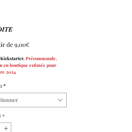
DITE
Prix
tir de
9,00€
promotionnel
 Kickstarter.
Précommande,
on en boutique estimée pour
re 2024
 actualités du projet
sur
n
*
rter.
ctionner
é
*