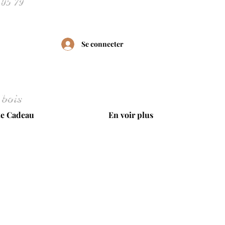
Se connecter
 bois
te Cadeau
En voir plus