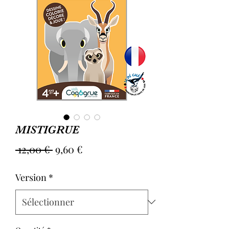
MISTIGRUE
Prix
Prix
 12,00 € 
9,60 €
original
promotionnel
Version
*