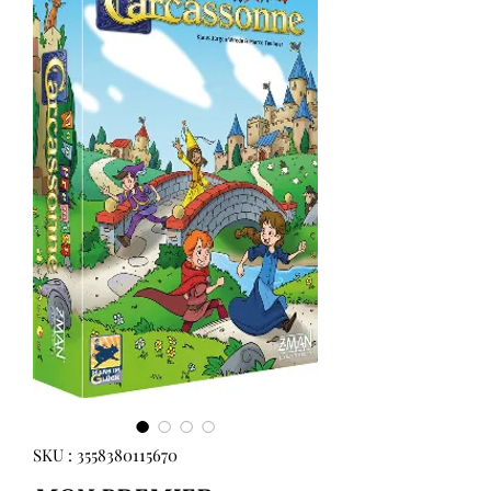
SKU : 3558380115670