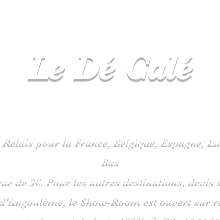
Le Dé
Calé
spécialiste
jeux de société en C
 Relais pour la France, Belgique, Espagne, 
Bas
que de 3€. Pour les autres destinations, devi
 d'Angoulême, le Show-Room est ouvert sur 
is route du pont de fonte 1633
0 VARS -
06
51 38