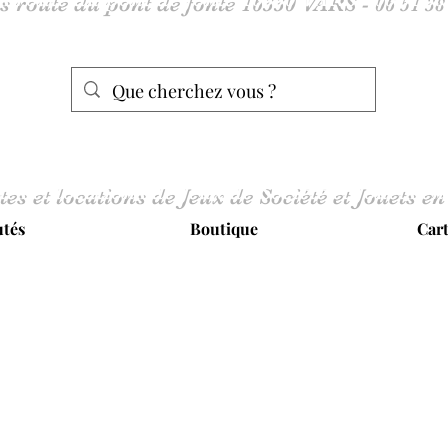
tes et locations de Jeux de Société et Jouets en
tés
Boutique
Car