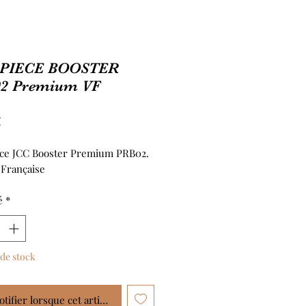
PIECE BOOSTER
2 Premium VF
Prix
€
ce JCC Booster Premium PRB02.
 Française
é
*
de stock
tifier lorsque cet article est disponible