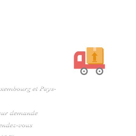
harente
Luxembourg et Pays-
s sur demande
rendez-vous
 05 79