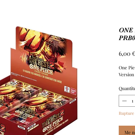
ONE 
PRB0
6,00 
One Pie
Version
Quantit
Rupture 
Me no