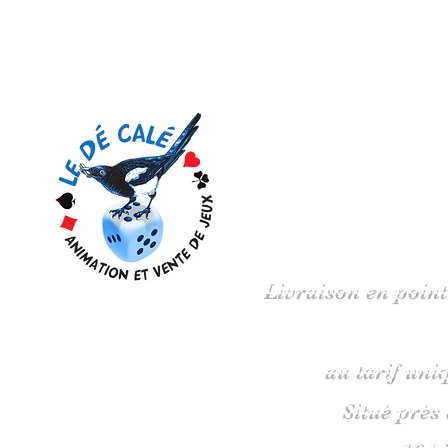
Votre 
Livraison en point
au tarif uni
Situé près
16 b