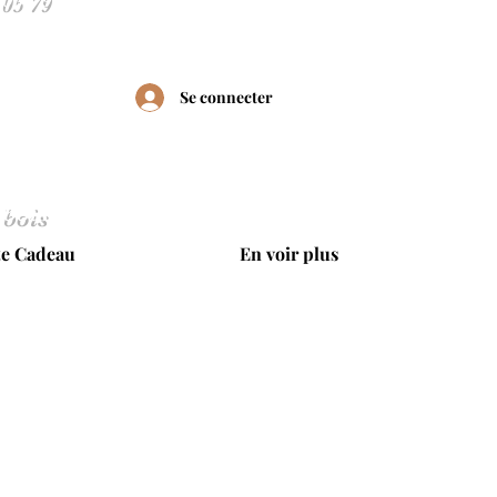
Se connecter
 bois
te Cadeau
En voir plus