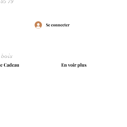
Se connecter
 bois
te Cadeau
En voir plus