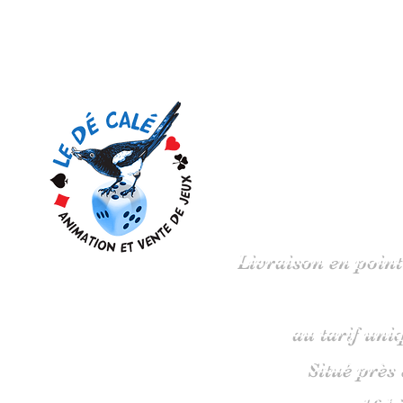
Votre 
Livraison en point
au tarif uni
Situé près
16 b