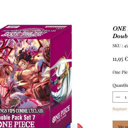
ONE 
Doub
SKU : 4
11,95 €
One Pie
Quantit
Rupture 
Me no