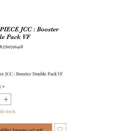
PIECE JCC : Booster
le Pack VF
582769796418
Prix
ce JCC : Booster Double Pack VF
é
*
de stock
tifier lorsque cet article est disponible