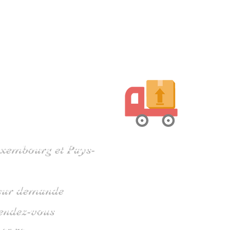
harente
Luxembourg et Pays-
s sur demande
rendez-vous
 05 79