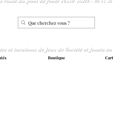
tes et locations de Jeux de Société et Jouets en
tés
Boutique
Car