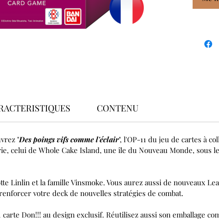
RACTERISTIQUES
CONTENU
vrez "
Des poings vifs comme l'éclair
", l'OP-11 du jeu de cartes à c
érie, celui de Whole Cake Island, une île du Nouveau Monde, sous l
tte Linlin et la famille Vinsmoke. Vous aurez aussi de nouveaux L
 renforcer votre deck de nouvelles stratégies de combat.
 carte Don!!! au design exclusif. Réutilisez aussi son emballage co