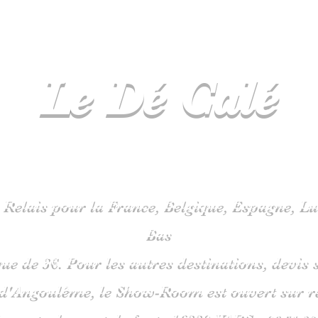
Le Dé
Calé
spécialiste
jeux de société en C
 Relais pour la France, Belgique, Espagne, 
Bas
que de 3€. Pour les autres destinations, devi
 d'Angoulême, le Show-Room est ouvert sur 
is route du pont de fonte 1633
0 VARS -
06
51 38