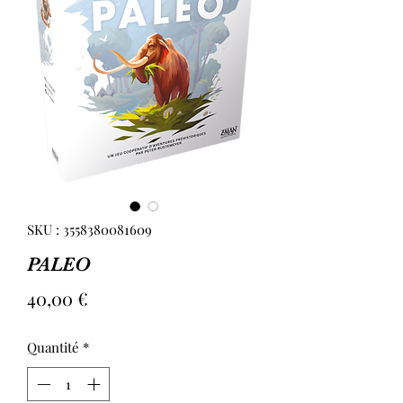
SKU : 3558380081609
PALEO
Prix
40,00 €
Quantité
*