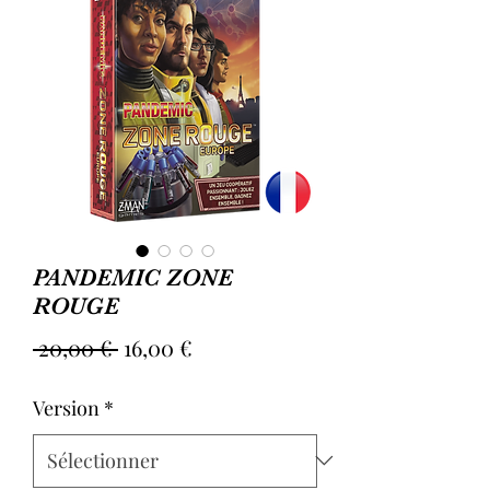
PANDEMIC ZONE
ROUGE
Prix
Prix
 20,00 € 
16,00 €
original
promotionnel
Version
*