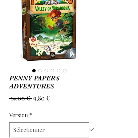
PENNY PAPERS
ADVENTURES
Prix
Prix
 14,00 € 
9,80 €
original
promotionnel
Version
*