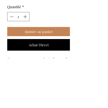
Quantité
*
Ajouter au panier
Achat Direct
Ces personnages souriants du monde
entier en bois et peint en couleurs
sont articulés et laissent libre cours à
l'imagination des enfants.
Dimensions env 5x5x11 cm
Age minimum conseillé : 5 ans