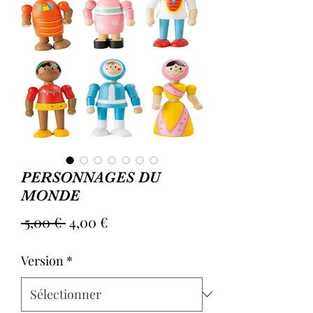
PERSONNAGES DU
MONDE
Prix
Prix
 5,00 € 
4,00 €
original
promotionnel
Version
*