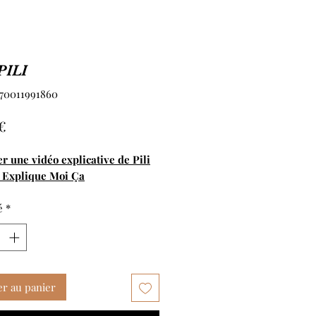
PILI
770011991860
Prix
€
er
une vidéo explicative
de Pili
r Explique Moi Ça
é
*
er au panier