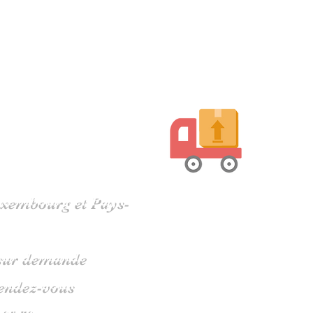
harente
Luxembourg et Pays-
s sur demande
rendez-vous
 05 79