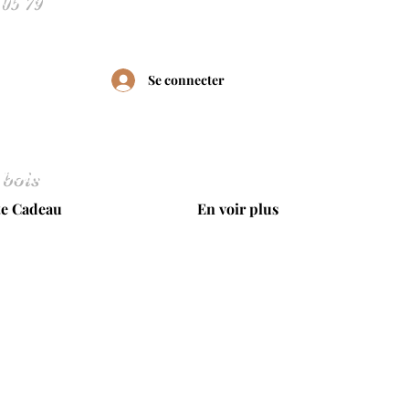
Se connecter
 bois
te Cadeau
En voir plus