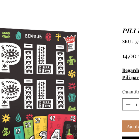
PILI 
SKU : 3
14,00 
Regard
Pili pa
Quantit
Ajout