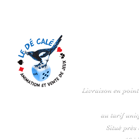
Votre 
Livraison en point
au tarif uni
Situé près
16 b