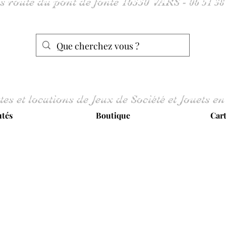
tes et locations de Jeux de Société et Jouets en
tés
Boutique
Car