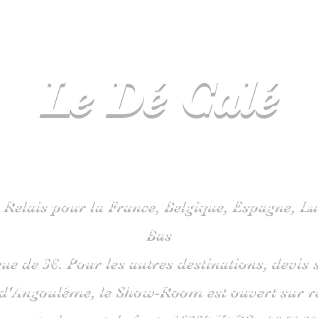
Le Dé
Calé
spécialiste
jeux de société en C
 Relais pour la France, Belgique, Espagne, 
Bas
que de 3€. Pour les autres destinations, devi
 d'Angoulême, le Show-Room est ouvert sur 
is route du pont de fonte 1633
0 VARS -
06
51 38