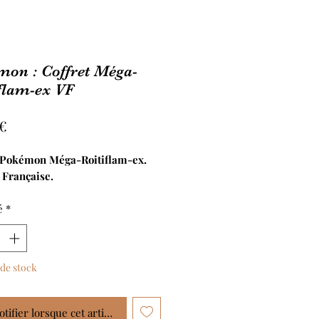
on : Coffret Méga-
flam-ex VF
Prix
 €
 Pokémon Méga-Roitiflam-ex.
 Française.
é
*
de stock
tifier lorsque cet article est disponible