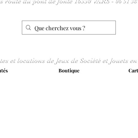
tes et locations de Jeux de Société et Jouets en
tés
Boutique
Car