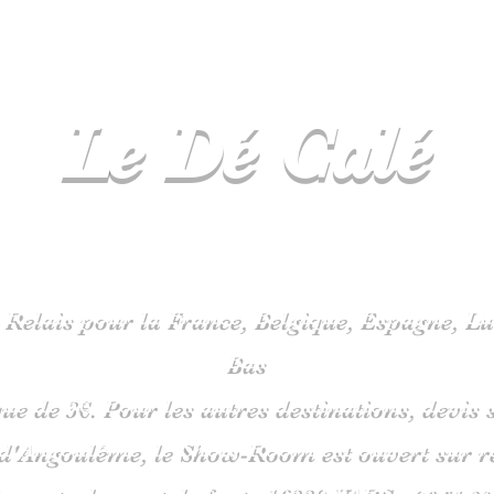
Le Dé
Calé
spécialiste
jeux de société en C
 Relais pour la France, Belgique, Espagne, 
Bas
que de 3€. Pour les autres destinations, devi
 d'Angoulême, le Show-Room est ouvert sur 
is route du pont de fonte 1633
0 VARS -
06
51 38