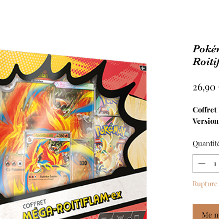
Pokém
Roiti
26,90
Coffret
Version
Quantit
Rupture 
Me no