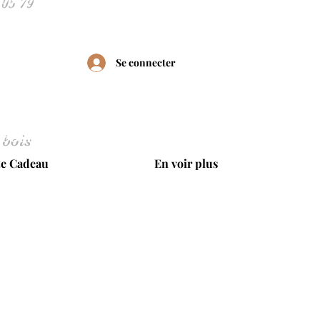
Se connecter
 bois
te Cadeau
En voir plus