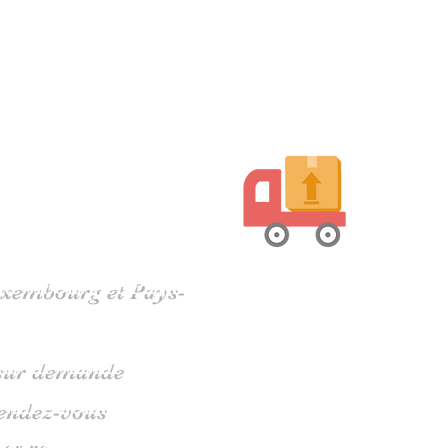
harente
Luxembourg et Pays-
s sur demande
rendez-vous
 05 79