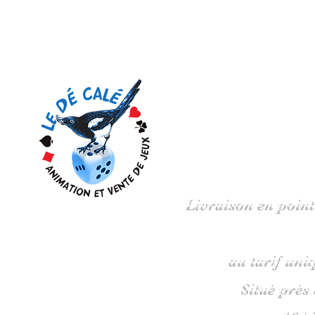
Votre 
Livraison en point
au tarif uni
Situé près
16 b