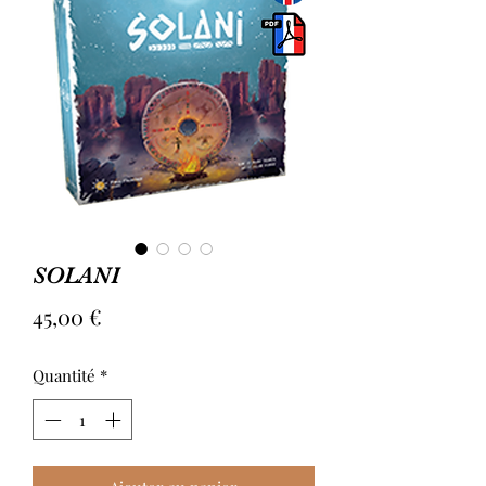
SOLANI
Prix
45,00 €
Quantité
*