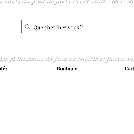
tes et locations de Jeux de Société et Jouets en
tés
Boutique
Car