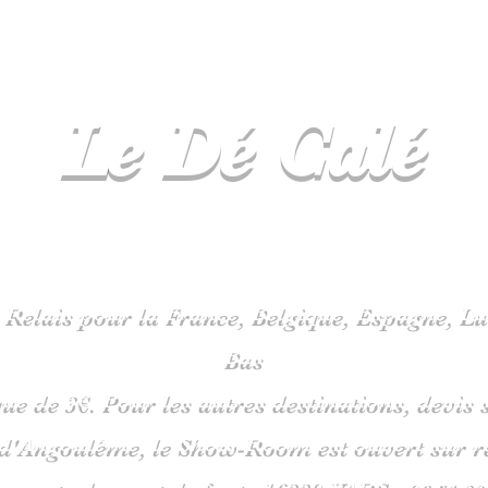
Le Dé
Calé
spécialiste
jeux de société en C
 Relais pour la France, Belgique, Espagne, 
Bas
que de 3€. Pour les autres destinations, devi
 d'Angoulême, le Show-Room est ouvert sur 
is route du pont de fonte 1633
0 VARS -
06
51 38