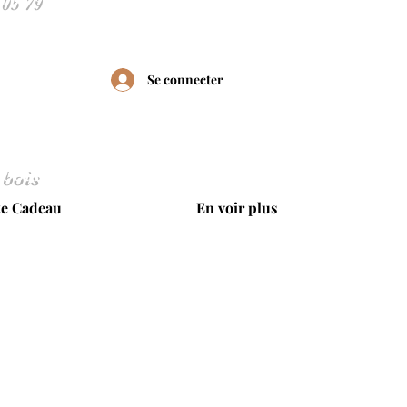
Se connecter
 bois
te Cadeau
En voir plus