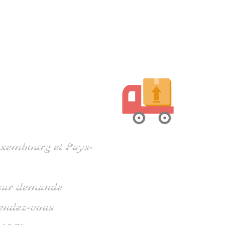
harente
Luxembourg et Pays-
s sur demande
rendez-vous
 05 79