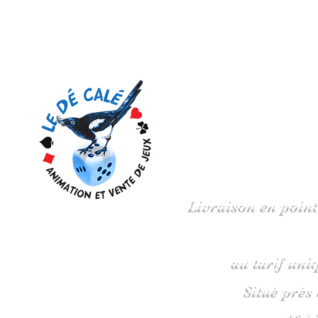
Votre 
Livraison en point
au tarif uni
Situé près
16 b